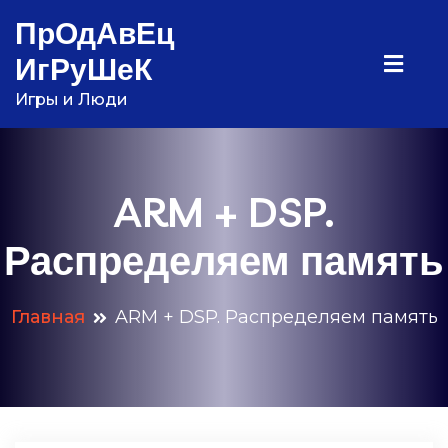
Перейти
ПрОдАвЕц
к
ИгРуШеК
содержимому
Игры и Люди
ARM + DSP.
Распределяем память
Главная
ARM + DSP. Распределяем память