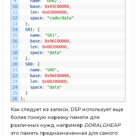
9
name
:
"DDR2"
,
10
base
:
0x93C00000
,
11
len
:
0x03000000
,
12
space
:
"code/data"
13
}
,
14
SR1
:
{
15
name
:
"SR1"
,
16
base
:
0x96C00000
,
17
len
:
0x00200000
,
18
space
:
"data"
19
}
,
20
SR0
:
{
21
name
:
"SR0"
,
22
base
:
0x96E00000
,
23
len
:
0x00200000
,
24
space
:
"data"
25
}
26
}
;
Как следует из записи, DSP использует еще
более тонкую нарезку памяти для
различных нужд, например
DDRALGHEAP
это память предназначенная для самого