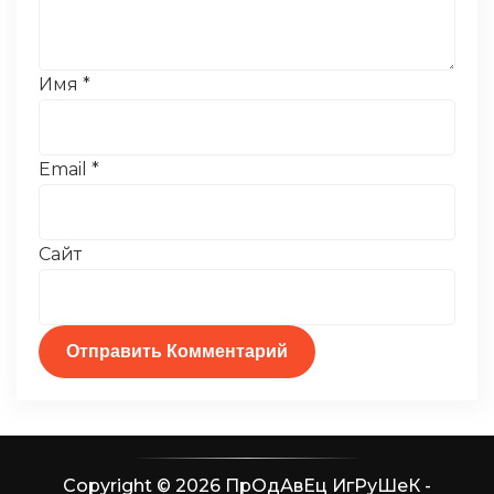
Имя
*
Email
*
Сайт
Copyright © 2026 ПрОдАвЕц ИгРуШеК -