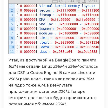
Shell
1
[
0.000000
]
Virtual 
kernel 
memory 
layout
:
2
[
0.000000
]
vector
:
0xffff0000
-
0xffff1000
(
3
[
0.000000
]
fixmap
:
0xfff00000
-
0xfffe0000
(
4
[
0.000000
]
DMA
:
0xffc00000
-
0xffe00000
(
2
M
5
[
0.000000
]
vmalloc
:
0xd0800000
-
0xf8000000
(
6
[
0.000000
]
lowmem
:
0xc0000000
-
0xd0000000
(
7
[
0.000000
]
modules
:
0xbf000000
-
0xc0000000
(
8
[
0.000000
]
.init
:
0xc0008000
-
0xc0039000
(
1
9
[
0.000000
]
.text
:
0xc0039000
-
0xc0671334
(
63
10
[
0.000000
]
.data
:
0xc0672000
-
0xc083ca40
(
18
11
[
0.000000
]
.bss
:
0xc083ca64
-
0xc0dd2888
(
572
Итак, из доступной на BeagleBoard памяти
512М
мы отдали Linux
256М
и
256М
осталось
для DSP и Codec Engine. В самом Linux эти
256М
разошлись так: на видеопамять
16М
,
на ядро тоже
16М
, в результате
приложениям осталось
224М
. Теперь
смотрим дальше, что будет происходить с
оставшимся объемом
256М
.