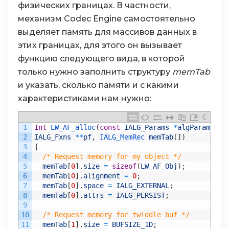
физических границах. В частности,
механизм Codec Engine самостоятельно
выделяет память для массивов данных в
этих границах, для этого он вызывает
функцию следующего вида, в которой
только нужно заполнить структуру
memTab
и указать, сколько памяти и с какими
характеристиками нам нужно:
C
1
Int
LW_AF_alloc
(
const
IALG_Params
*
algParams
,
2
IALG_Fxns
*
*
pf
,
IALG_MemRec 
memTab
[
]
)
3
{
4
/* Request memory for my object */
5
memTab
[
0
]
.
size
=
sizeof
(
LW_AF_Obj
)
;
6
memTab
[
0
]
.
alignment
=
0
;
7
memTab
[
0
]
.
space
=
IALG_EXTERNAL
;
8
memTab
[
0
]
.
attrs
=
IALG_PERSIST
;
9
10
/* Request memory for twiddle buf */
11
memTab
[
1
]
.
size
=
BUFSIZE_1D
;