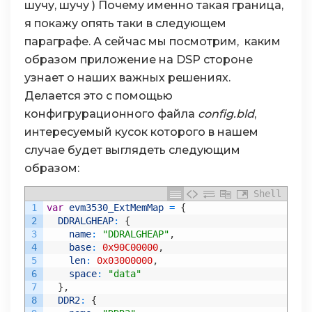
шучу, шучу ) Почему именно такая граница,
я покажу опять таки в следующем
параграфе. А сейчас мы посмотрим, каким
образом приложение на DSP стороне
узнает о наших важных решениях.
Делается это с помощью
конфигрурационного файла
config.bld
,
интересуемый кусок которого в нашем
случае будет выглядеть следующим
образом:
Shell
1
var
evm3530_ExtMemMap
=
{
2
DDRALGHEAP
:
{
3
name
:
"DDRALGHEAP"
,
4
base
:
0x90C00000
,
5
len
:
0x03000000
,
6
space
:
"data"
7
}
,
8
DDR2
:
{