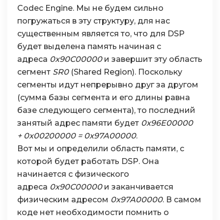
Codec Engine. Мы не будем сильно
погружаться в эту структуру, для нас
существенным является то, что для DSP
будет выделена память начиная с
адреса
0x90C00000
и завершит эту область
сегмент
SR0
(Shared Region). Поскольку
сегменты идут непрерывно друг за другом
(сумма базы сегмента и его длины равна
базе следующего сегмента), то последний
занятый адрес памяти будет
0x96E00000
+ 0x00200000 = 0x97A00000
.
Вот мы и определили область памяти, с
которой будет работать DSP. Она
начинается с физического
адреса
0x90C00000
и заканчивается
физическим адресом
0x97A00000
. В самом
коде нет необходимости помнить о