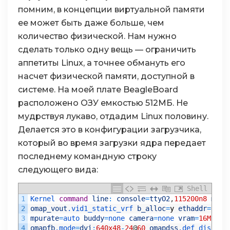
помним, в концепции виртуальной памяти
ее может быть даже больше, чем
количество физической. Нам нужно
сделать только одну вещь — ограничить
аппетиты Linux, а точнее обмануть его
насчет физической памяти, доступной в
системе. На моей плате BeagleBoard
расположено ОЗУ емкостью 512МБ. Не
мудрствуя лукаво, отдадим Linux половину.
Делается это в конфигурации загрузчика,
который во время загрузки ядра передает
последнему командную строку
следующего вида:
Shell
1
Kernel 
command
line
:
console
=
ttyO2
,
115200n8
mem
=
2
omap_vout
.vid1_static_vrf
b_alloc
=
y
ethaddr
=
00
:
0
3
mpurate
=
auto 
buddy
=
none 
camera
=
none 
vram
=
16M
4
omapfb
.mode
=
dvi
:
640x48
-
24
@
60
omapdss
.def_disp
=
dv