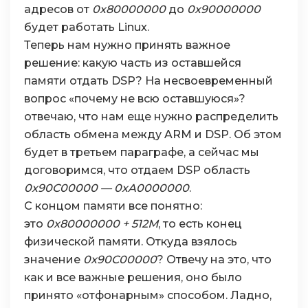
адресов от
0x80000000
до
0x90000000
будет работать Linux.
Теперь нам нужно принять важное
решение: какую часть из оставшейся
памяти отдать DSP? На несвоевременный
вопрос «почему не всю оставшуюся»?
отвечаю, что нам еще нужно распределить
область обмена между ARM и DSP. Об этом
будет в третьем параграфе, а сейчас мы
договоримся, что отдаем DSP область
0x90C00000 — 0xA0000000
.
С концом памяти все понятно:
это
0x80000000 + 512М
, то есть конец
физической памяти. Откуда взялось
значение
0x90C00000
? Отвечу на это, что
как и все важные решения, оно было
принято «отфонарным» способом. Ладно,