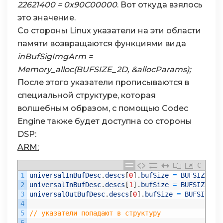
22621400 = 0x90С00000
. Вот откуда взялось
это значение.
Со стороны Linux указатели на эти области
памяти возвращаются функциями вида
inBufSigImgArm =
Memory_alloc(BUFSIZE_2D, &allocParams);
После этого указатели прописываются в
специальной структуре, которая
волшебным образом, с помощью Codec
Engine также будет доступна со стороны
DSP:
ARM:
C
1
universalInBufDesc
.
descs
[
0
]
.
bufSize
=
BUFSIZE_1D
2
universalInBufDesc
.
descs
[
1
]
.
bufSize
=
BUFSIZE_1D
3
universalOutBufDesc
.
descs
[
0
]
.
bufSize
=
BUFSIZE_1
4
5
// указатели попадают в структуру
6