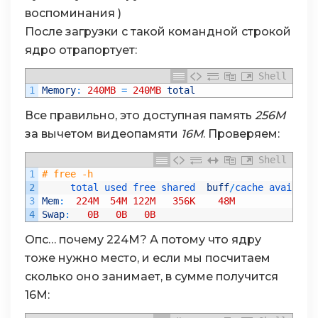
воспоминания )
После загрузки с такой командной строкой
ядро отрапортует:
Shell
1
Memory
:
240MB
=
240MB
total
Все правильно, это доступная память
256М
за вычетом видеопамяти
16М
. Проверяем:
Shell
1
# free -h
2
total 
used 
free 
shared  
buff
/
cache 
availabl
3
Mem
:
224M
54M
122M
356K
48M
158
4
Swap
:
0B
0B
0B
Опс… почему 224М? А потому что ядру
тоже нужно место, и если мы посчитаем
сколько оно занимает, в сумме получится
16М: