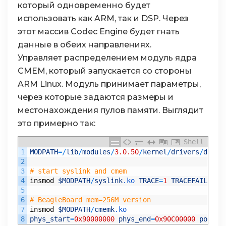
который одновременно будет
использовать как ARM, так и DSP. Через
этот массив Codec Engine будет гнать
данные в обеих направлениях.
Управляет распределением модуль ядра
CMEM, который запускается со стороны
ARM Linux. Модуль принимает параметры,
через которые задаются размеры и
местонахождения пулов памяти. Выглядит
это примерно так:
Shell
1
MODPATH
=
/
lib
/
modules
/
3.0.50
/
kernel
/
drivers
/
dsp
/
2
3
# start syslink and cmem
4
insmod
$MODPATH
/
syslink
.ko
TRACE
=
1
TRACEFAILURE
=
5
6
# BeagleBoard mem=256M version
7
insmod
$MODPATH
/
cmemk
.ko
8
phys_start
=
0x90000000
phys_end
=
0x90C00000
pools
=