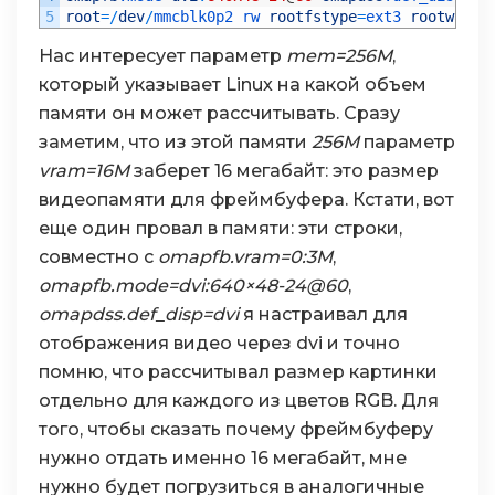
5
root
=
/
dev
/
mmcblk0p2 
rw 
rootfstype
=
ext3 
rootwait
Нас интересует параметр
mem=256M
,
который указывает Linux на какой объем
памяти он может рассчитывать. Сразу
заметим, что из этой памяти
256М
параметр
vram=16M
заберет 16 мегабайт: это размер
видеопамяти для фреймбуфера. Кстати, вот
еще один провал в памяти: эти строки,
совместно с
omapfb.vram=0:3M
,
omapfb.mode=dvi:640×48-24@60
,
omapdss.def_disp=dvi
я настраивал для
отображения видео через dvi и точно
помню, что рассчитывал размер картинки
отдельно для каждого из цветов RGB. Для
того, чтобы сказать почему фреймбуферу
нужно отдать именно 16 мегабайт, мне
нужно будет погрузиться в аналогичные