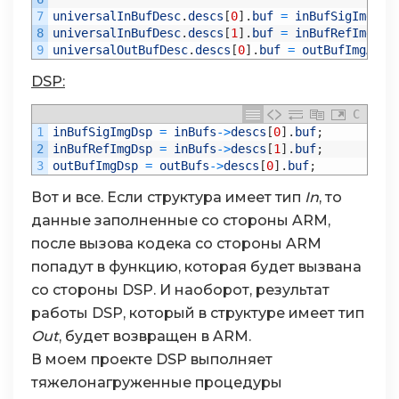
7
universalInBufDesc
.
descs
[
0
]
.
buf
=
inBufSigImgArm
8
universalInBufDesc
.
descs
[
1
]
.
buf
=
inBufRefImgArm
9
universalOutBufDesc
.
descs
[
0
]
.
buf
=
outBufImgArm
;
DSP:
C
1
inBufSigImgDsp
=
inBufs
->
descs
[
0
]
.
buf
;
2
inBufRefImgDsp
=
inBufs
->
descs
[
1
]
.
buf
;
3
outBufImgDsp
=
outBufs
->
descs
[
0
]
.
buf
;
Вот и все. Если структура имеет тип
In
, то
данные заполненные со стороны ARM,
после вызова кодека со стороны ARM
попадут в функцию, которая будет вызвана
со стороны DSP. И наоборот, результат
работы DSP, который в структуре имеет тип
Out
, будет возвращен в ARM.
В моем проекте DSP выполняет
тяжелонагруженные процедуры