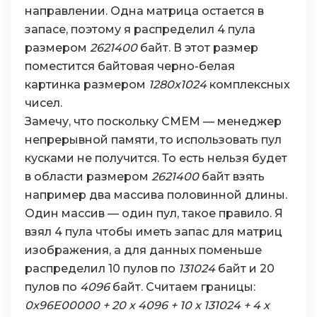
направлении. Одна матрица остается в
запасе, поэтому я распределил 4 пула
размером
2621400
байт. В этот размер
поместится байтовая черно-белая
картинка размером
1280х1024
комплексных
чисел.
Замечу, что поскольку CMEM — менеджер
непрерывной памяти, то использовать пул
кусками не получится. То есть нельзя будет
в области размером
2621400
байт взять
например два массива половинной длины.
Один массив — один пул, такое правило. Я
взял 4 пула чтобы иметь запас для матриц
изображения, а для данных поменьше
распределил 10 пулов по
131024
байт и 20
пулов по
4096
байт. Считаем границы:
0x96E00000 + 20 х 4096 + 10 х 131024 + 4 х