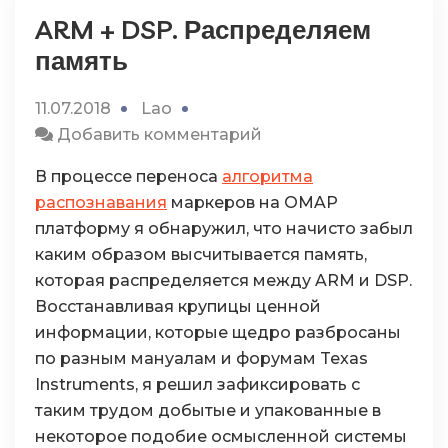
ARM + DSP. Распределяем
память
11.07.2018
Lao
к
Добавить комментарий
ARM
В процессе переноса
алгоритма
+
распознавания
маркеров на OMAP
DSP.
платформу я обнаружил, что начисто забыл
Распределяем
каким образом высчитывается память,
память
которая распределяется между ARM и DSP.
Восстанавливая крупицы ценной
информации, которые щедро разбросаны
по разным мануалам и форумам Texas
Instruments, я решил зафиксировать с
таким трудом добытые и упакованные в
некоторое подобие осмысленной системы