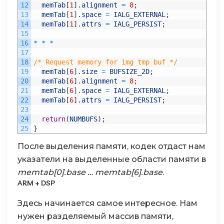
12
memTab
[
1
]
.
alignment
=
8
;
13
memTab
[
1
]
.
space
=
IALG_EXTERNAL
;
14
memTab
[
1
]
.
attrs
=
IALG_PERSIST
;
15
16
*
*
*
17
18
/* Request memory for img tmp buf */
19
memTab
[
6
]
.
size
=
BUFSIZE_2D
;
20
memTab
[
6
]
.
alignment
=
8
;
21
memTab
[
6
]
.
space
=
IALG_EXTERNAL
;
22
memTab
[
6
]
.
attrs
=
IALG_PERSIST
;
23
24
return
(
NUMBUFS
)
;
25
}
После выделения памяти, кодек отдаст нам
указатели на выделенные области памяти в
memtab[0].base … memtab[6].base
.
ARM + DSP
Здесь начинается самое интересное. Нам
нужен разделяемый массив памяти,