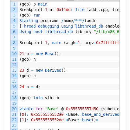
1
(
gdb
)
b
main
2
Breakpoint
1
at
0x11dd
:
file 
faddr
.
cpp
,
line
21
3
(
gdb
)
run
4
Starting 
program
:
/
home
/
*
*
*
/
faddr
5
[
Thread 
debugging 
using 
libthread_db 
enabled
]
6
Using 
host 
libthread_db 
library
"/lib/x86_64-li
7
8
Breakpoint
1
,
main
(
argh
=
1
,
argv
=
0x7fffffffdfc8
9
10
21
b
=
new 
Base
(
)
;
11
(
gdb
)
n
12
13
23
d
=
new 
Derived
(
)
;
14
(
gdb
)
n
15
16
24
b
=
d
;
17
18
(
gdb
)
info 
vtbl
b
19
20
vtable 
for
'Base'
@
0x555555557d50
(
subobject
@
21
[
0
]
:
0x5555555552a0
<
Base
::
base_and_derived
(
)
>
22
[
1
]
:
0x5555555552de
<
Base
::
base
(
)
>
23