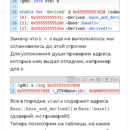
24
(
gdb
)
info 
vtbl
d
25
26
vtable 
for
'Derived'
@
0x555555557d28
(
subobjec
27
[
0
]
:
0x55555555531c
<
Derived
::
base_and_derived
(
28
[
1
]
:
0x5555555552de
<
Base
::
base
(
)
>
29
[
2
]
:
0x55555555535a
<
Derived
::
derived
(
)
>
Замечу что
еще не выполнялось: мы
b = d
остановились до этой строчки.
Для успокоения души проверим адреса,
которые нам выдал отладчик, например
для
:
b
Vim
1
(
gdb
)
x
/
2xg
0x555555557d50
2
0x555555557d50
<
_ZTV4Base
+
16
>
:
0x00005555555552a
Все в порядке,
содержит адреса
vtable
и
Base::base_and_derived()
Base::base()
(доверяй, но проверяй!)
Теперь посмотрим на таблицы, на какие