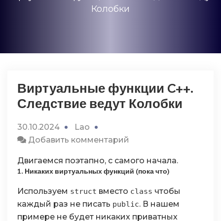
Колобки
Виртуальные функции C++.
Следствие ведут Колобки
30.10.2024
Lao
к
Добавить комментарий
Виртуальные
Двигаемся поэтапно, с самого начала.
функции
1. Никаких виртуальных функций (пока что)
C++.
Следствие
Используем
вместо
чтобы
struct
class
ведут
каждый раз не писать
. В нашем
public
Колобки
примере не будет никаких приватных