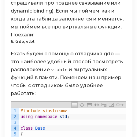
спрашивали про позднее связывание или
dynamic binding). Если мы поймем, как и
когда эта таблица заполняется и меняется,
мы поймем все про виртуальные функции.
Поехали!
6. Gdb, vtbl
Ехать будем с помощью отладчика gdb —
это наиболее удобный способ посмотреть
расположение
и виртуальных
vtable
функций в памяти. Поменяем наш пример,
чтобы с отладчиком было удобнее
работать:
C++
1
#include <iostream>
2
using
namespace
std
;
3
4
class
Base
5
{