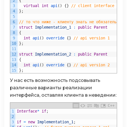
2
{
3
virtual
int
api
(
)
{
}
// client interface
4
}
;
5
6
// то что ниже - клиенту знать не обязательно
7
struct
Implementation_1
:
public
Parent
8
{
9
int
api
(
)
override
{
}
// api version 1
10
}
;
11
12
struct
Implementation_2
:
public
Parent
13
{
14
int
api
(
)
override
{
}
// api version 2
15
}
;
У нас есть возможность подсовывать
различные варианты реализации
интерфейса, оставляя клиента в неведении:
C++
1
Interface
*
if
;
2
3
if
=
new
Implementation_1
;