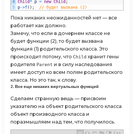
4
Child
*
p
=
new
Child
;
5
p
->
f
(
)
;
// будет вызвана (2)
Пока никаких неожиданностей нет — все
работает как должно.
Замечу, что если в дочернем классе не
будет функции (2), то будет вызвана
функция (1) родительского класса. Это
происходит потому, что
хранит гены
Child
родителя
и в силу наследования
Parent
имеет доступ ко всем полям родительского
класса. Но это так, к слову.
2. Все еще никаких виртуальных функций
Сделаем странную вещь — присвоим
указателю на объект родительского класса
объект производного класса и
поразмышляем над тем, что получилось.
C++