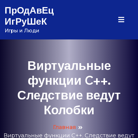
Перейти
ПрОдАвЕц
к
ИгРуШеК
содержимому
Игры и Люди
Виртуальные
функции C++.
Следствие ведут
Колобки
Главная
Виртуальные функции C++. Следствие ведут