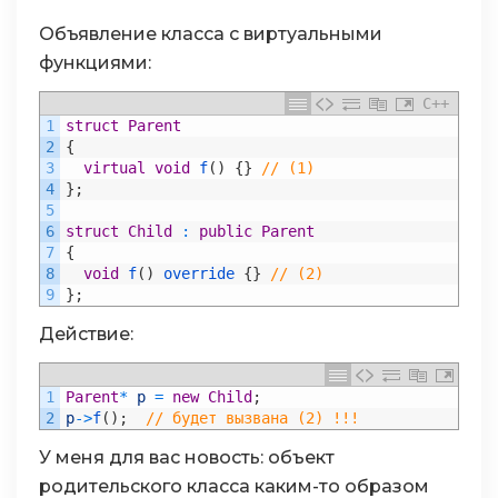
Объявление класса с виртуальными
функциями:
C++
1
struct
Parent
2
{
3
virtual
void
f
(
)
{
}
// (1)
4
}
;
5
6
struct
Child
:
public
Parent
7
{
8
void
f
(
)
override
{
}
// (2)
9
}
;
Действие:
1
Parent
*
p
=
new
Child
;
2
p
->
f
(
)
;
// будет вызвана (2) !!!
У меня для вас новость: объект
родительского класса каким-то образом