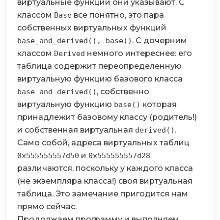
виртуальные функции они указывают. С
классом
все понятно, это пара
Base
собственных виртуальных функций
. С дочерним
base_and_derived(), base()
классом
немного интереснее: его
Derived
таблица содержит переопределенную
виртуальную функцию базового класса
, собственно
base_and_derived()
виртуальную функцию
которая
base()
принадлежит базовому классу (родитель!)
и собственная виртуальная
.
derived()
Само собой, адреса виртуальных таблиц
и
0x555555557d50
0x555555557d28
различаются, поскольку у каждого класса
(не экземпляра класса!) своя виртуальная
таблица. Это замечание пригодится нам
прямо сейчас.
Продолжаем программу и выполняем