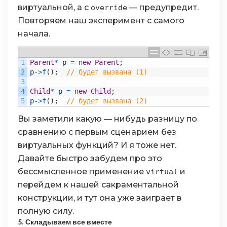
виртуальной, а с
— предупредит.
override
Повторяем наш эксперимент с самого
начала.
1
Parent
*
p
=
new
Parent
;
2
p
->
f
(
)
;
// будет вызвана (1)
3
4
Child
*
p
=
new
Child
;
5
p
->
f
(
)
;
// будет вызвана (2)
Вы заметили какую — нибудь разницу по
сравнению с первым сценарием без
виртуальных функций? И я тоже нет.
Давайте быстро забудем про это
бессмысленное применение
и
virtual
перейдем к нашей сакраментальной
конструкции, и тут она уже заиграет в
полную силу.
5. Складываем все вместе