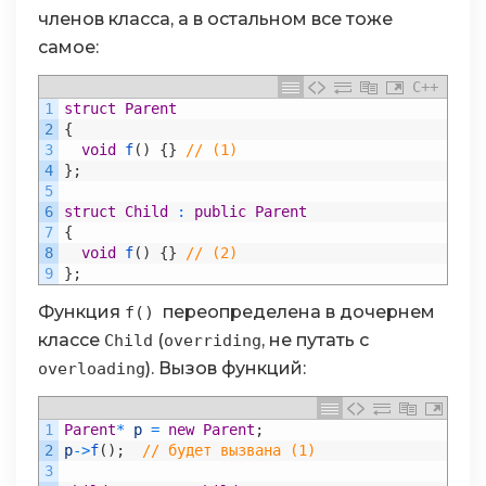
членов класса, а в остальном все тоже
самое:
C++
1
struct
Parent
2
{
3
void
f
(
)
{
}
// (1)
4
}
;
5
6
struct
Child
:
public
Parent
7
{
8
void
f
(
)
{
}
// (2)
9
}
;
Функция
переопределена в дочернем
f()
классе
(
, не путать с
Child
overriding
). Вызов функций:
overloading
1
Parent
*
p
=
new
Parent
;
2
p
->
f
(
)
;
// будет вызвана (1)
3