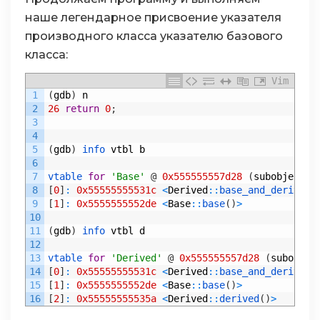
наше легендарное присвоение указателя
производного класса указателю базового
класса:
Vim
1
(
gdb
)
n
2
26
return
0
;
3
4
5
(
gdb
)
info 
vtbl
b
6
7
vtable 
for
'Base'
@
0x555555557d28
(
subobject
@
8
[
0
]
:
0x55555555531c
<
Derived
::
base_and_derived
(
9
[
1
]
:
0x5555555552de
<
Base
::
base
(
)
>
10
11
(
gdb
)
info 
vtbl
d
12
13
vtable 
for
'Derived'
@
0x555555557d28
(
subobjec
14
[
0
]
:
0x55555555531c
<
Derived
::
base_and_derived
(
15
[
1
]
:
0x5555555552de
<
Base
::
base
(
)
>
16
[
2
]
:
0x55555555535a
<
Derived
::
derived
(
)
>