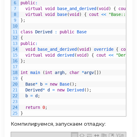
6
public
:
7
virtual
void
base_and_derived
(
void
)
{
cout
<<
8
virtual
void
base
(
void
)
{
cout
<<
"Base::fonl
9
}
;
10
11
class
Derived
:
public
Base
12
{
13
public
:
14
void
base_and_derived
(
void
)
override
{
cout
<
15
virtual
void
derived
(
void
)
{
cout
<<
"Derived
16
}
;
17
18
int
main
(
int
argh
,
char
*
argv
[
]
)
19
{
20
Base
*
b
=
new
Base
(
)
;
21
Derived
*
d
=
new
Derived
(
)
;
22
b
=
d
;
23
24
return
0
;
25
}
Компилируемся, запускаем отладку:
Vim