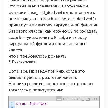
Derived
Это означает: все вызовы виртуальной
функции
выполненные с
base_and_derived
помощью указателя
b->base_and_derived()
приведут не к вызову виртуальной функции
базового класса (как можно было ожидать,
ведь
— указатель на
), а к вызову
b
Base
виртуальной функции произвольного
класса.
Что и требовалось доказать.
7. Послесловие
Вот и все. Приведу пример, когда это
бывает нужно в реальной жизни.
Например, клиент знает только про класс
и пользуется им:
Interface
C++
1
struct
Interface