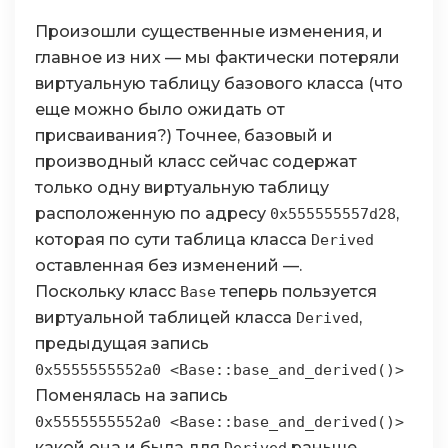
Произошли существенные изменения, и
главное из них — мы фактически потеряли
виртуальную таблицу базового класса (что
еще можно было ожидать от
присваивания?) Точнее, базовый и
производный класс сейчас содержат
только одну виртуальную таблицу
расположенную по адресу
,
0x555555557d28
которая по сути таблица класса
Derived
оставленная без изменений —.
Поскольку класс
теперь пользуется
Base
виртуальной таблицей класса
,
Derived
предыдущая запись
0x5555555552a0 <Base::base_and_derived()>
Поменялась на запись
0x5555555552a0 <Base::base_and_derived()>
какой она и была для
раньше.