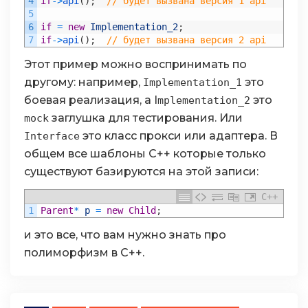
4
if
->
api
(
)
;
// будет вызвана версия 1 api
5
6
if
=
new
Implementation_2
;
7
if
->
api
(
)
;
// будет вызвана версия 2 api
Этот пример можно воспринимать по
другому: например,
это
Implementation_1
боевая реализация, а I
это
mplementation_2
заглушка для тестирования. Или
mock
это класс прокси или адаптера. В
Interface
общем все шаблоны C++ которые только
существуют базируются на этой записи:
C++
1
Parent
*
p
=
new
Child
;
и это все, что вам нужно знать про
полиморфизм в C++.