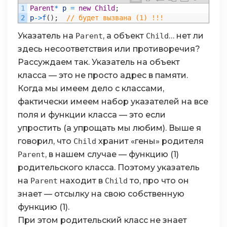
1
Parent
*
p
=
new
Child
;
2
p
->
f
(
)
;
// будет вызвана (1) !!!
Указатель на
, а объект
… нет ли
Parent
Child
здесь несоответствия или противоречия?
Рассуждаем так. Указатель на объект
класса — это не просто адрес в памяти.
Когда мы имеем дело с классами,
фактически имеем набор указателей на все
поля и функции класса — это если
упростить (а упрощать мы любим). Выше я
говорил, что
хранит «гены» родителя
Child
, в нашем случае — функцию (1)
Parent
родительского класса. Поэтому указатель
на
находит в
то, про что он
Parent
Child
знает — отсылку на свою собственную
функцию (1).
При этом родительский класс не знает