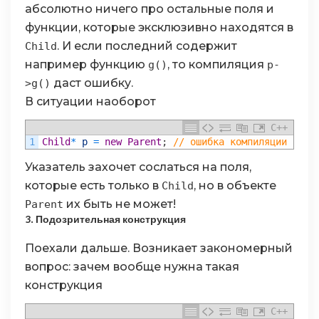
абсолютно ничего про остальные поля и
функции, которые эксклюзивно находятся в
. И если последний содержит
Child
например функцию
, то компиляция
g()
p-
даст ошибку.
>g()
В ситуации наоборот
C++
1
Child
*
p
=
new
Parent
;
// ошибка компиляции
Указатель захочет сослаться на поля,
которые есть только в
, но в объекте
Child
их быть не может!
Parent
3. Подозрительная конструкция
Поехали дальше. Возникает закономерный
вопрос: зачем вообще нужна такая
конструкция
C++