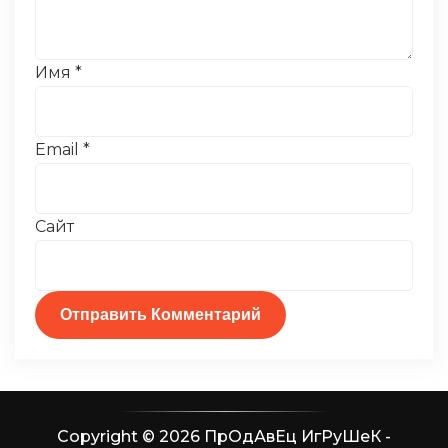
Имя
*
Email
*
Сайт
Copyright © 2026 ПрОдАвЕц ИгРуШеК -