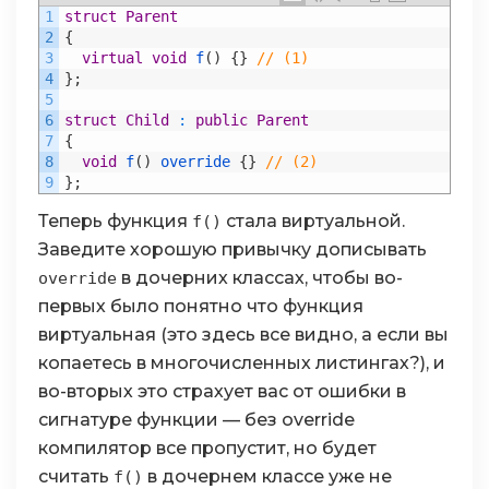
1
struct
Parent
2
{
3
virtual
void
f
(
)
{
}
// (1)
4
}
;
5
6
struct
Child
:
public
Parent
7
{
8
void
f
(
)
override
{
}
// (2)
9
}
;
Теперь функция
стала виртуальной.
f()
Заведите хорошую привычку дописывать
в дочерних классах, чтобы во-
override
первых было понятно что функция
виртуальная (это здесь все видно, а если вы
копаетесь в многочисленных листингах?), и
во-вторых это страхует вас от ошибки в
сигнатуре функции — без override
компилятор все пропустит, но будет
считать
в дочернем классе уже не
f()