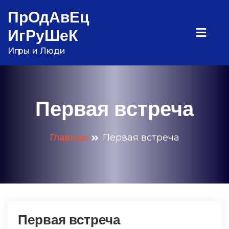
Перейти
ПрОдАвЕц
к
ИгРуШеК
содержимому
Игры и Люди
Первая встреча
Главная
Первая встреча
Первая встреча