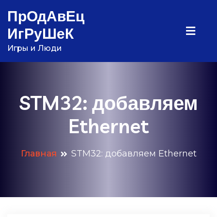
Перейти
ПрОдАвЕц
к
ИгРуШеК
содержимому
Игры и Люди
STM32: добавляем
Ethernet
Главная
STM32: добавляем Ethernet