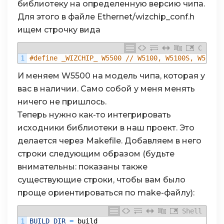
библиотеку на определенную версию чипа.
Для этого в файле Ethernet/wizchip_conf.h
ищем строчку вида
C
1
#define _WIZCHIP_ W5500 // W5100, W5100S, W5200,
И меняем W5500 на модель чипа, которая у
вас в наличии. Само собой у меня менять
ничего не пришлось.
Теперь нужно как-то интегрировать
исходники библиотеки в наш проект. Это
делается через Makefile. Добавляем в него
строки следующим образом (будьте
внимательны: показаны также
существующие строки, чтобы вам было
проще ориентироваться по make-файлу):
Shell
1
BUILD_DIR
=
build