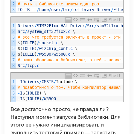
2
# путь к библиотеке пишем один раз
3
IOLIB
=
/
home
/
user
/
bin
/
ioLibrary_Driver
/
Ethernet
Shell
1
Drivers
/
STM32F1xx_HAL_Driver
/
Src
/
stm32f1xx_hal_f
2
Src
/
system_stm32f1xx
.c
\
3
# все что требуется включить в проект - эти три 
4
$
(
IOLIB
)
/
socket
.c
\
5
$
(
IOLIB
)
/
wizchip_conf
.c
\
6
$
(
IOLIB
)
/
W5500
/
w5500
.c
\
7
# наша оболочка к библиотеке, о ней - позже
8
Src
/
tcp
.c
Shell
1
-
IDrivers
/
CMSIS
/
Include
\
2
# позаботимся о том, чтобы компилятор нашел head
3
-
I
$
(
IOLIB
)
\
4
-
I
$
(
IOLIB
)
/
W5500
Все достаточно просто, не правда ли?
Наступил момент запуска библиотеки. Для
этого ее нужно инициализировать и
выполнить тестовый пример — запустить