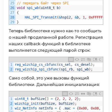
25
// передать байт через SPI
26
void
spi_wb
(
uint8
_
t
b
)
27
{
28
HAL_SPI_Transmit
(
&
hspi2
,
&
b
,
1
,
0xFFFFFFFF
)
29
}
Теперь библиотеке нужно как-то сообщить
о нашей проделанной работе. Регистрация
наших callback-функций в библиотеке
выполняется следующей парой строк:
C
1
reg_wizchip_cs_cbfunc
(
cs_sel
,
cs_desel
)
;
2
reg_wizchip_spi_cbfunc
(
spi_rb
,
spi_wb
)
;
Само собой, это уже вызовы функций
библиотеки. Дальнейшая инициализация:
C
1
uint8_t 
bufSize
[
]
=
{
2
,
2
,
2
,
2
}
;
2
wizchip_init
(
bufSize
,
bufSize
)
;
3
wiz_NetInfo 
netInfo
=
{
.
mac
=
{
0x00
,
0x08
,
0xdc