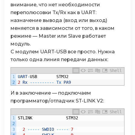
внимание, что нет необходимости
переполюсовки Tx/Rx как в UART:
назначение вывода (вход или выход)
меняется в зависимости от того, в каком
режиме — Master или Slave работает
модуль.
С модулем UART-USB все просто. Нужна
только одна линия передачи данных:
Shell
1
UART
-
USB
STM32
2
2
Rx
--
--
--
--
--
Tx 
PA9
И в заключение — подключаем
программатор/отладчик ST-LINK V2:
Shell
1
STLINK
STM32
2
3
2
--
--
-
SWDIO
--
--
-
7
4
4
--
--
-
SWCLK
--
--
-
9