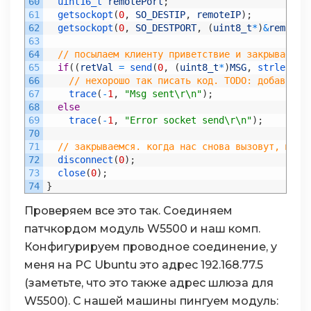
60
uint16_t 
remotePort
;
61
getsockopt
(
0
,
SO_DESTIP
,
remoteIP
)
;
62
getsockopt
(
0
,
SO_DESTPORT
,
(
uint8_t
*
)
&
remoteP
63
64
// посылаем клиенту приветствие и закрываем с
65
if
(
(
retVal
=
send
(
0
,
(
uint8_t
*
)
MSG
,
strlen
(
MS
66
// нехорошо так писать код. TODO: добавить 
67
trace
(
-
1
,
"Msg sent\r\n"
)
;
68
else
69
trace
(
-
1
,
"Error socket send\r\n"
)
;
70
71
// закрываемся. когда нас снова вызовут, мы в
72
disconnect
(
0
)
;
73
close
(
0
)
;
74
}
Проверяем все это так. Соединяем
патчкордом модуль W5500 и наш комп.
Конфигурируем проводное соединение, у
меня на PC Ubuntu это адрес 192.168.77.5
(заметьте, что это также адрес шлюза для
W5500). С нашей машины пингуем модуль: