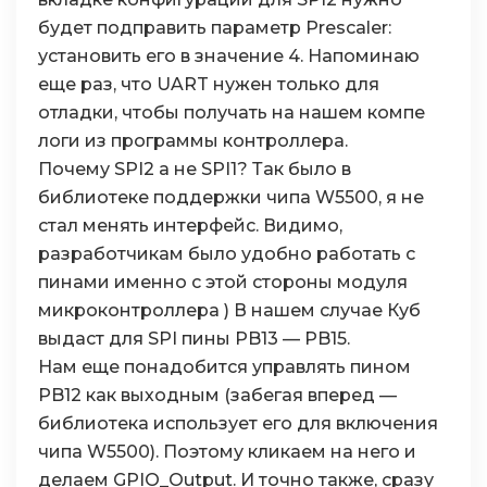
будет подправить параметр Prescaler:
установить его в значение 4. Напоминаю
еще раз, что UART нужен только для
отладки, чтобы получать на нашем компе
логи из программы контроллера.
Почему SPI2 а не SPI1? Так было в
библиотеке поддержки чипа W5500, я не
стал менять интерфейс. Видимо,
разработчикам было удобно работать с
пинами именно с этой стороны модуля
микроконтроллера ) В нашем случае Куб
выдаст для SPI пины PB13 — PB15.
Нам еще понадобится управлять пином
PB12 как выходным (забегая вперед —
библиотека использует его для включения
чипа W5500). Поэтому кликаем на него и
делаем GPIO_Output. И точно также, сразу