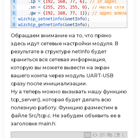
4
.
ip
=
{
192
,
168
,
77
,
6
}
,
// IP адрес
5
.
sn
=
{
255
,
255
,
255
,
0
}
,
// маска сети
6
.
gw
=
{
192
,
168
,
77
,
1
}
}
;
// адрес шлюза
7
wizchip_setnetinfo
(
&
netInfo
)
;
8
wizchip_getnetinfo
(
&
netInfo
)
;
Обращаем внимание на то, что прямо
здесь идут сетевые настройки модуля. В
результате в структуре netInfo будет
храниться вся сетевая информация,
которую вы можете вывести на экран
вашего компа через модуль UART-USB
сразу после инициализации.
Ну а теперь можно вызывать нашу функцию
tcp_server(), которая будет делать всю
полезную работу. Функцию разместим в
файле Src/tcp.c. Не забудем объявить ее в
заголовке main.h:
C