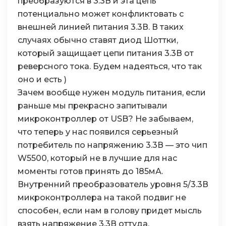
преобразуются в 3.3В и эта цепь
потенциально может конфликтовать с
внешней линией питания 3.3В. В таких
случаях обычно ставят диод Шоттки,
который защищает цепи питания 3.3В от
реверсного тока. Будем надеяться, что так
оно и есть )
Зачем вообще нужен модуль питания, если
раньше мы прекрасно запитывали
микроконтроллер от USB? Не забываем,
что теперь у нас появился серьезный
потребитель по напряжению 3.3В — это чип
W5500, который не в лучшие для нас
моменты готов принять до 185мА.
Внутренний преобразователь уровня 5/3.3В
микроконтроллера на такой подвиг не
способен, если нам в голову придет мысль
взять напряжение 3.3В оттуда.