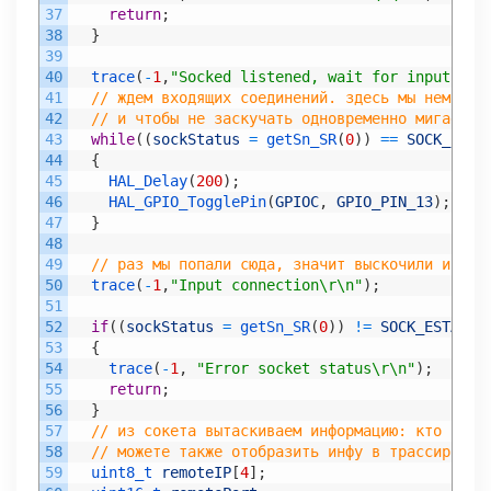
37
return
;
38
}
39
40
trace
(
-
1
,
"Socked listened, wait for input con
41
// ждем входящих соединений. здесь мы немножк
42
// и чтобы не заскучать одновременно мигаем с
43
while
(
(
sockStatus
=
getSn_SR
(
0
)
)
==
SOCK_LIST
44
{
45
HAL_Delay
(
200
)
;
46
HAL_GPIO_TogglePin
(
GPIOC
,
GPIO_PIN_13
)
;
47
}
48
49
// раз мы попали сюда, значит выскочили из ци
50
trace
(
-
1
,
"Input connection\r\n"
)
;
51
52
if
(
(
sockStatus
=
getSn_SR
(
0
)
)
!=
SOCK_ESTABLI
53
{
54
trace
(
-
1
,
"Error socket status\r\n"
)
;
55
return
;
56
}
57
// из сокета вытаскиваем информацию: кто к на
58
// можете также отобразить инфу в трассировке
59
uint8_t 
remoteIP
[
4
]
;