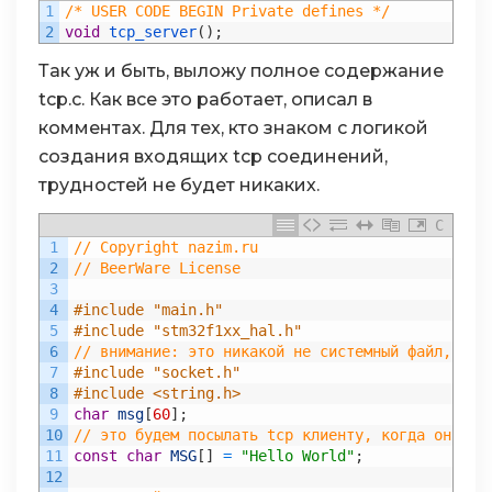
1
/* USER CODE BEGIN Private defines */
2
void
tcp_server
(
)
;
Так уж и быть, выложу полное содержание
tcp.c. Как все это работает, описал в
комментах. Для тех, кто знаком с логикой
создания входящих tcp соединений,
трудностей не будет никаких.
C
1
// Copyright nazim.ru
2
// BeerWare License
3
4
#include "main.h"
5
#include "stm32f1xx_hal.h"
6
// внимание: это никакой не системный файл, а в
7
#include "socket.h"
8
#include <string.h>
9
char
msg
[
60
]
;
10
// это будем посылать tcp клиенту, когда он к н
11
const
char
MSG
[
]
=
"Hello World"
;
12