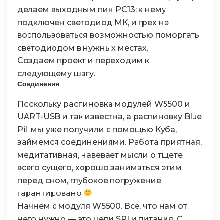
делаем выходным пин PC13: к нему
подключен светодиод МК, и грех не
воспользоваться возможностью поморгать
светодиодом в нужных местах.
Создаем проект и переходим к
следующему шагу.
Соединения
Поскольку распиновка модулей W5500 и
UART-USB и так известна, а распиновку Blue
Pill мы уже получили с помощью Куба,
займемся соединениями. Работа приятная,
медитативная, навевает мысли о тщете
всего сущего, хорошо заниматься этим
перед сном, глубокое погружение
гарантировано
Начнем с модуля W5500. Все, что нам от
него нужно — это цепи SPI и питания. С