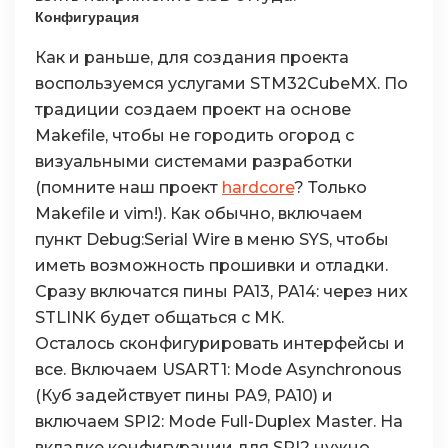
Конфигурация
Как и раньше, для создания проекта
воспользуемся услугами STM32CubeMX. По
традиции создаем проект на основе
Makefile, чтобы не городить огород с
визуальными системами разработки
(помните наш проект
hardcore
? Только
Makefile и vim!). Как обычно, включаем
пункт Debug:Serial Wire в меню SYS, чтобы
иметь возможность прошивки и отладки.
Сразу включатся пины PA13, PA14: через них
STLINK будет общаться с МК.
Осталось сконфигурировать интерфейсы и
все. Включаем USART1: Mode Asynchronous
(Куб задействует пины PA9, PA10) и
включаем SPI2: Mode Full-Duplex Master. На
вкладке конфигурации для SPI2 нужно