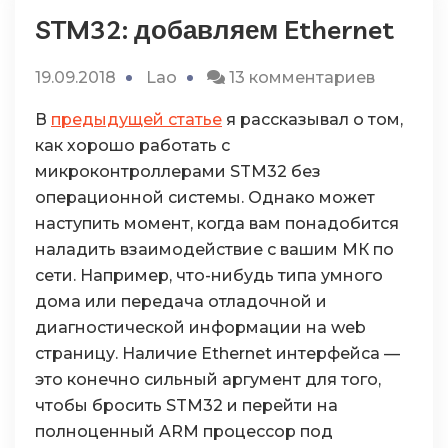
STM32: добавляем Ethernet
к
19.09.2018
Lao
13 комментариев
записи
В
предыдущей статье
я рассказывал о том,
STM32:
как хорошо работать с
добавл
микроконтроллерами STM32 без
Ethernet
операционной системы. Однако может
наступить момент, когда вам понадобится
наладить взаимодействие с вашим МК по
сети. Например, что-нибудь типа умного
дома или передача отладочной и
диагностической информации на web
страницу. Наличие Ethernet интерфейса —
это конечно сильный аргумент для того,
чтобы бросить STM32 и перейти на
полноценный ARM процессор под