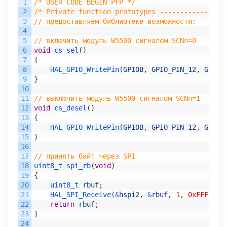
1
/* USER CODE BEGIN PFP */
2
/* Private function prototypes ----------------
3
// предоставляем библиотеке возможности:
4
5
// включить модуль W5500 сигналом SCNn=0
6
void
cs_sel
(
)
7
{
8
HAL_GPIO_WritePin
(
GPIOB
,
GPIO_PIN_12
,
GPIO_
9
}
10
11
// выключить модуль W5500 сигналом SCNn=1
12
void
cs_desel
(
)
13
{
14
HAL_GPIO_WritePin
(
GPIOB
,
GPIO_PIN_12
,
GPIO_
15
}
16
17
// принять байт через SPI
18
uint8_t 
spi_rb
(
void
)
19
{
20
uint8_t 
rbuf
;
21
HAL_SPI_Receive
(
&
hspi2
,
&
rbuf
,
1
,
0xFFFFFFF
22
return
rbuf
;
23
}
24