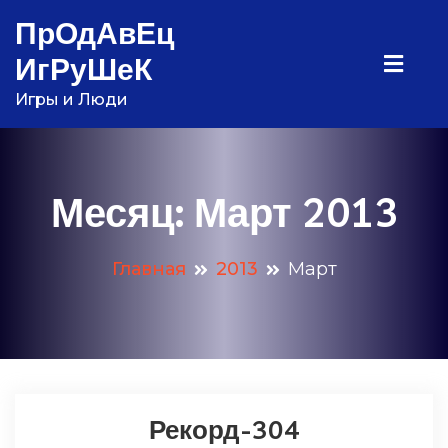
Перейти
ПрОдАвЕц
к
ИгРуШеК
содержимому
Игры и Люди
Месяц:
Март 2013
Главная
2013
Март
Рекорд-304