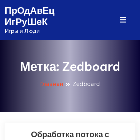
Перейти
ПрОдАвЕц
к
ИгРуШеК
содержимому
Игры и Люди
Метка:
Zedboard
Главная
Zedboard
Обработка потока с