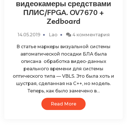
видеокамеры средствами
ПЛИС/FPGA. OV7670 +
Zedboard
к
14.05.2019
Lao
4 комментария
записи
В статье маркеры визуальной системы
Обраб
автоматической посадки БЛА была
потока
описана обработка видео-данных
с
реального времени для системы
видео
оптического типа — VBLS. Это была хоть и
средст
шустрая, сделанная на C++, но модель.
ПЛИС/
Теперь, как было замечено в…
OV767
+
Read More
Zedboa