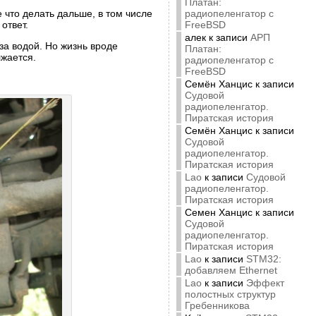
Платан:
 что делать дальше, в том числе
радиопеленгатор с
ответ.
FreeBSD
алек
к записи
АРП
за водой. Но жизнь вроде
Платан:
лжается.
радиопеленгатор с
FreeBSD
Семён Ханцис
к записи
Судовой
радиопеленгатор.
Пиратская история
Семён Ханцис
к записи
Судовой
радиопеленгатор.
Пиратская история
Lao
к записи
Судовой
радиопеленгатор.
Пиратская история
Семен Ханцис
к записи
Судовой
радиопеленгатор.
Пиратская история
Lao
к записи
STM32:
добавляем Ethernet
Lao
к записи
Эффект
полостных структур
Гребенникова