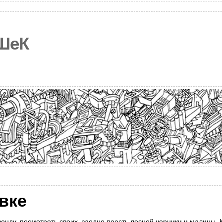
ШеК
вке
енду, посмотреть своих, заодно поесть лесной черники и малины. К