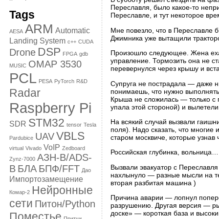
Переславля, было какое-то непри
Tags
Переславле, и тут некоторое вре
ARM
Automatic
Мне повезло, что в Переславле 
AESA
Джимника уже вытащили тракторо
Landing System
c++
CUDA
DSP
Drone
Произошло следующее. Жена ехал
FPGA
gdb
управление. Тормозить она не ст
OMAP 3530
MUSIC
перевернулся через крышу и вста
PCL
PESA
PyTorch
R&D
Супруга не пострадала — даже н
Radar
понимаешь, что нужно выполнять 
Крыша не сложилась — только с 
Raspberry Pi
упала этой стороной) и вылетел
STM32
На всякий случай вызвали гаишн
SDR
tensor
Tesla
поля). Надо сказать, что многи
VBLS
UAV
старом москвиче, которые узнав 
Pardubice
VoIP
virtual
Vivado
Zedboard
Российская глубинка, вольница…
АЗН-В/ADS-
Zynz-7000
Вызвали эвакуатор с Переславля
B
БЛА
БПФ/FFT
Дао
нахлынуло — разные мысли на те
Импортозамещение
вторая разбитая машина )
Нейронные
Комар-2
Причина аварии — лопнул попереч
сети
Питон/Python
разрушению. Другая версия — рыч
доске» — короткая база и высоки
Поместье
Притчи