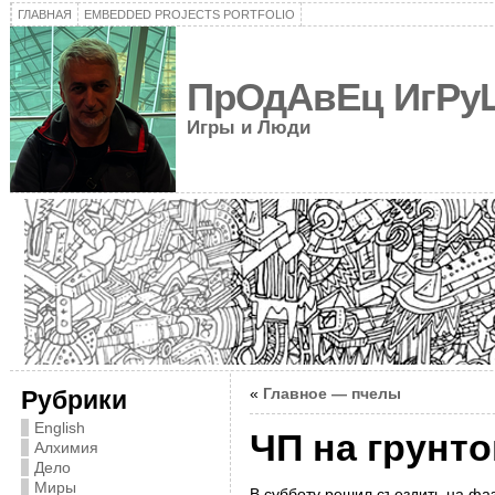
ГЛАВНАЯ
EMBEDDED PROJECTS PORTFOLIO
ПрОдАвЕц ИгРу
Игры и Люди
«
Главное — пчелы
Рубрики
English
ЧП на грунто
Алхимия
Дело
Миры
В субботу решил съездить на фаз