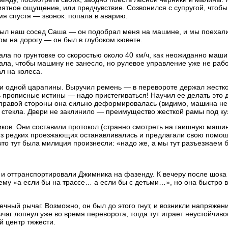
ятное ощущение, или предчувствие. Созвонился с супругой, чтобы
мя спустя — звонок: попала в аварию.
был наш сосед Саша — он подобрал меня на машине, и мы поехали
м на дорогу — он был в глубоком кювете.
а по грунтовке со скоростью около 40 км/ч, как неожиданно маши
ала, чтобы машину не занесло, но рулевое управление уже не рабо
л на колеса.
и одной царапины. Выручил ремень — в перевороте держал жестко
прописные истины — надо пристегиваться! Научил ее делать это д
правой стороны она сильно деформировалась (видимо, машина не 
и стекла. Двери не заклинило — преимущество жесткой рамы под ку
иков. Они составили протокол (странно смотреть на гаишную машин
е из редких проезжающих останавливались и предлагали свою помощ
что тут была милиция произнесли: «надо же, а мы тут разъезжаем б
 и оттранспортировали Джимника на фазенду. К вечеру после шока 
му «а если бы на трассе… а если бы с детьми…», но она быстро 
ный рычаг. Возможно, он был до этого гнут, и возникли напряжени
аг лопнул уже во время переворота, тогда тут играет неустойчив
й центр тяжести.