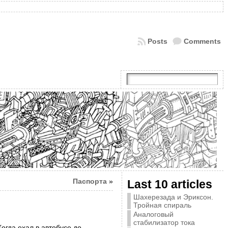
Posts
Comments
Паспорта
»
Last 10 articles
Шахерезада и Эриксон.
Тройная спираль
Аналоговый
стабилизатор тока
огда ехал в автобусе до