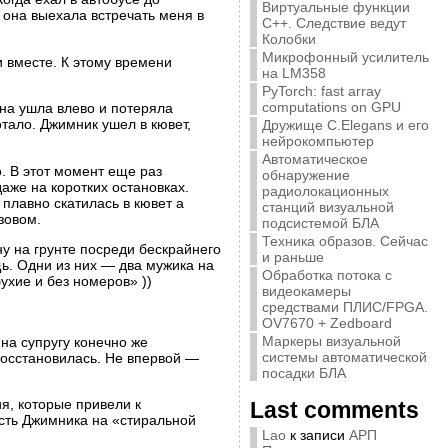
Виртуальные функции
 она выехала встречать меня в
C++. Следствие ведут
Колобки
Микрофонный усилитель
 вместе. К этому времени
на LM358
PyTorch: fast array
computations on GPU
на ушла влево и потеряла
тало. Джимник ушел в кювет,
Дружище C.Elegans и его
нейрокомпьютер
Автоматическое
. В этот момент еще раз
обнаружение
аже на коротких остановках.
радиолокационных
плавно скатилась в кювет а
станций визуальной
зовом.
подсистемой БЛА
Техника образов. Сейчас
у на грунте посреди бескрайнего
и раньше
ь. Одни из них — два мужика на
Обработка потока с
ухие и без номеров» ))
видеокамеры
средствами ПЛИС/FPGA.
OV7670 + Zedboard
Маркеры визуальной
на супругу конечно же
системы автоматической
восстановилась. Не впервой —
посадки БЛА
я, которые привели к
Last comments
ость Джимника на «стиральной
Lao
к записи
АРП