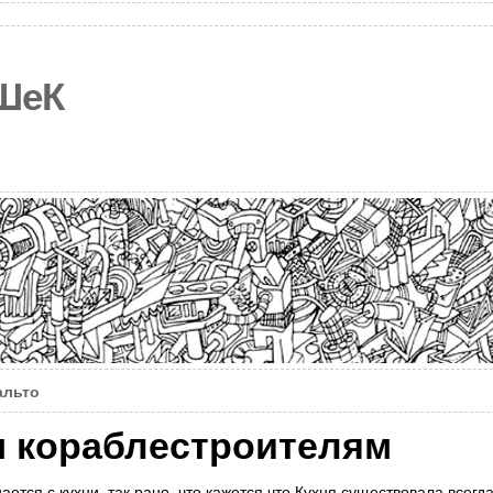
ШеК
альто
 кораблестроителям
тся с кухни, так рано, что кажется что Кухня существовала всегда.