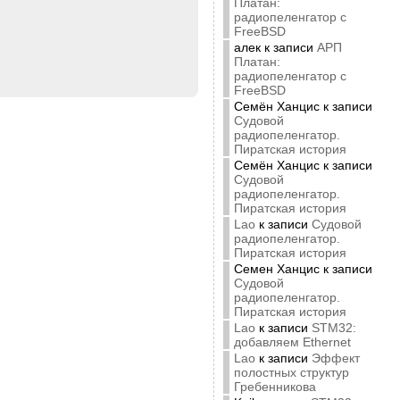
Платан:
радиопеленгатор с
FreeBSD
алек
к записи
АРП
Платан:
радиопеленгатор с
FreeBSD
Семён Ханцис
к записи
Судовой
радиопеленгатор.
Пиратская история
Семён Ханцис
к записи
Судовой
радиопеленгатор.
Пиратская история
Lao
к записи
Судовой
радиопеленгатор.
Пиратская история
Семен Ханцис
к записи
Судовой
радиопеленгатор.
Пиратская история
Lao
к записи
STM32:
добавляем Ethernet
Lao
к записи
Эффект
полостных структур
Гребенникова