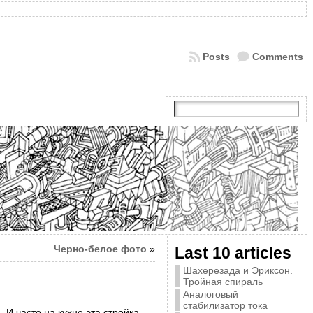
Posts
Comments
Черно-белое фото
»
Last 10 articles
Шахерезада и Эриксон.
Тройная спираль
Аналоговый
стабилизатор тока
 И часто на кухне эта стройка