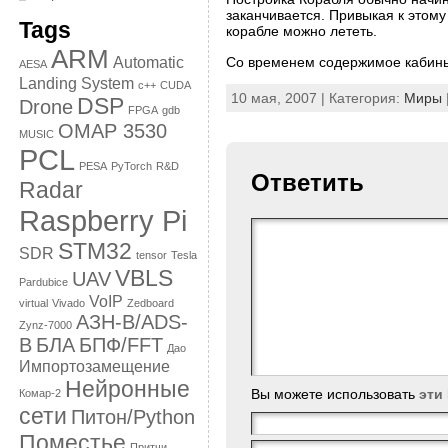
заканчивается. Привыкая к этому
Tags
корабле можно лететь.
ARM
Automatic
Со временем содержимое кабины 
AESA
Landing System
c++
CUDA
10 мая, 2007 | Категория:
Миры
DSP
Drone
FPGA
gdb
OMAP 3530
MUSIC
PCL
PESA
PyTorch
R&D
Ответить
Radar
Raspberry Pi
STM32
SDR
tensor
Tesla
VBLS
UAV
Pardubice
VoIP
virtual
Vivado
Zedboard
АЗН-В/ADS-
Zynz-7000
B
БЛА
БПФ/FFT
Дао
Импортозамещение
Нейронные
Вы можете использовать
эти
Комар-2
сети
Питон/Python
Поместье
Притчи