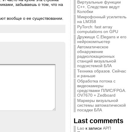
Виртуальные функции
никами, забываешь о том, что на
C++. Следствие ведут
Колобки
Микрофонный усилитель
ают вообще о ее существовании.
на LM358
PyTorch: fast array
computations on GPU
Дружище C.Elegans и его
нейрокомпьютер
Автоматическое
обнаружение
радиолокационных
станций визуальной
подсистемой БЛА
Техника образов. Сейчас
и раньше
Обработка потока с
видеокамеры
средствами ПЛИС/FPGA.
OV7670 + Zedboard
Маркеры визуальной
системы автоматической
посадки БЛА
Last comments
Lao
к записи
АРП