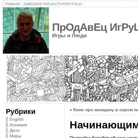
ГЛАВНАЯ
EMBEDDED PROJECTS PORTFOLIO
ПрОдАвЕц ИгРу
Игры и Люди
«
Кино про женщину в сером п
Рубрики
English
Начинающим
Алхимия
Дело
Миры
Постройка Корабля обычно начинае