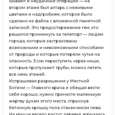
Бывают и неудачные операции — на
втором этаже был алтарь с неживыми
цветами и надгробием, которое было
сделано из файла с вложенной памятной
запиской. Это предостережение тем, кто
решился проникнуть за телепорт — людям
города, которые застрахованы
возможными и невозможными способами
от природы и которые потеряли чутье на
опасность. Если переступить через ниши,
которые пропускают трубы, можно лететь
все семь этажей.
Испрашивая разрешения у Местной
Богини — Главного врача и обещая вести
себя хорошо, нужно принести маленькую
жертву духам этого места, спрыснув
бетонную крошку пола стаканчиком пива.
На крыше весело растут деревья, вгрызаясь