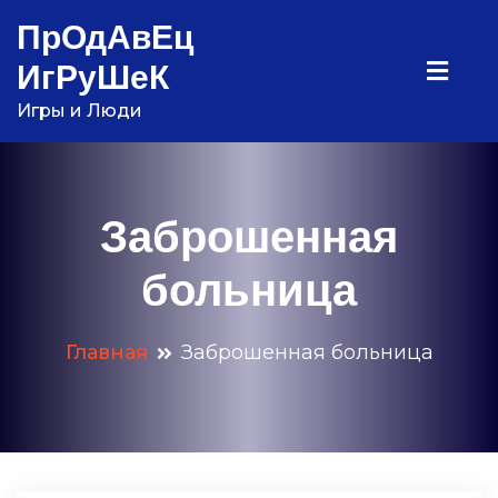
Перейти
ПрОдАвЕц
к
ИгРуШеК
содержимому
Игры и Люди
Заброшенная
больница
Главная
Заброшенная больница