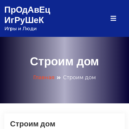
Перейти
ПрОдАвЕц
к
ИгРуШеК
содержимому
Игры и Люди
Строим дом
Главная
Строим дом
Строим дом