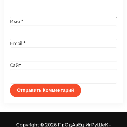
Имя
*
Email
*
Сайт
Copyright © 2026 ПрОдАвЕц ИгРуШеК -