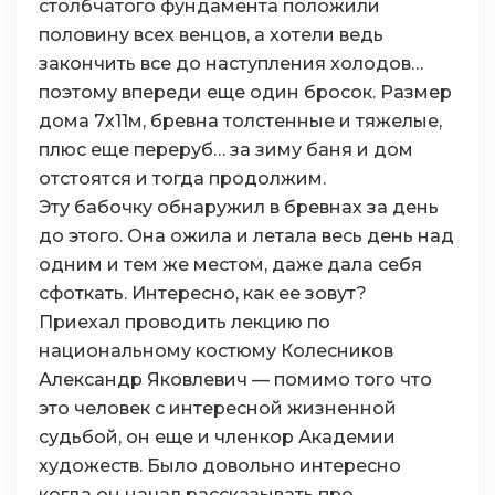
столбчатого фундамента положили
половину всех венцов, а хотели ведь
закончить все до наступления холодов…
поэтому впереди еще один бросок. Размер
дома 7х11м, бревна толстенные и тяжелые,
плюс еще переруб… за зиму баня и дом
отстоятся и тогда продолжим.
Эту бабочку обнаружил в бревнах за день
до этого. Она ожила и летала весь день над
одним и тем же местом, даже дала себя
сфоткать. Интересно, как ее зовут?
Приехал проводить лекцию по
национальному костюму Колесников
Александр Яковлевич — помимо того что
это человек с интересной жизненной
судьбой, он еще и членкор Академии
художеств. Было довольно интересно
когда он начал рассказывать про