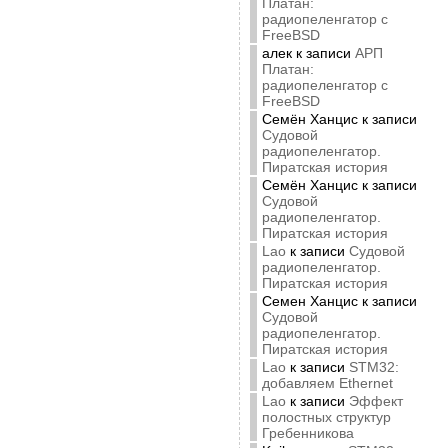
Платан:
радиопеленгатор с
FreeBSD
алек
к записи
АРП
Платан:
радиопеленгатор с
FreeBSD
Семён Ханцис
к записи
Судовой
радиопеленгатор.
Пиратская история
Семён Ханцис
к записи
Судовой
радиопеленгатор.
Пиратская история
Lao
к записи
Судовой
радиопеленгатор.
Пиратская история
Семен Ханцис
к записи
Судовой
радиопеленгатор.
Пиратская история
Lao
к записи
STM32:
добавляем Ethernet
Lao
к записи
Эффект
полостных структур
Гребенникова