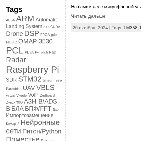
На самом деле микрофонный усил
Tags
Читать дальше
ARM
Automatic
AESA
Landing System
c++
CUDA
20 октября, 2024 | Tags:
LM358
,
DSP
Drone
FPGA
gdb
OMAP 3530
MUSIC
PCL
PESA
PyTorch
R&D
Radar
Raspberry Pi
STM32
SDR
tensor
Tesla
VBLS
UAV
Pardubice
VoIP
virtual
Vivado
Zedboard
АЗН-В/ADS-
Zynz-7000
B
БЛА
БПФ/FFT
Дао
Импортозамещение
Нейронные
Комар-2
сети
Питон/Python
Поместье
Притчи