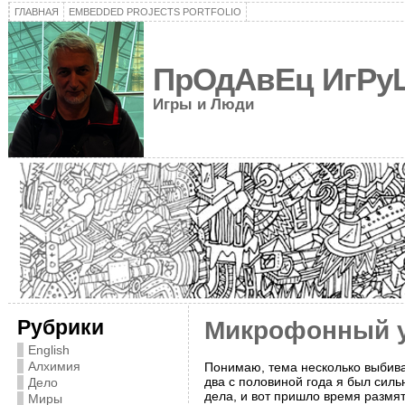
ГЛАВНАЯ
EMBEDDED PROJECTS PORTFOLIO
ПрОдАвЕц ИгРу
Игры и Люди
Рубрики
Микрофонный у
English
Алхимия
Понимаю, тема несколько выбива
два с половиной года я был силь
Дело
дела, и вот пришло время размят
Миры