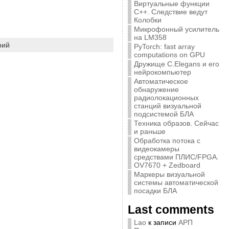
Виртуальные функции
C++. Следствие ведут
Колобки
Микрофонный усилитель
на LM358
рий
PyTorch: fast array
computations on GPU
Дружище C.Elegans и его
нейрокомпьютер
Автоматическое
обнаружение
радиолокационных
станций визуальной
подсистемой БЛА
Техника образов. Сейчас
и раньше
Обработка потока с
видеокамеры
средствами ПЛИС/FPGA.
OV7670 + Zedboard
Маркеры визуальной
системы автоматической
посадки БЛА
Last comments
Lao
к записи
АРП