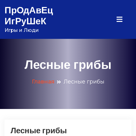
Перейти
ПрОдАвЕц
к
ИгРуШеК
содержимому
Игры и Люди
Лесные грибы
Главная
Лесные грибы
Лесные грибы