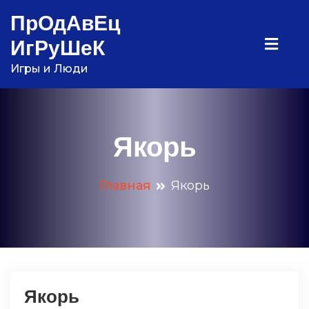
Перейти
ПрОдАвЕц
к
ИгРуШеК
содержимому
Игры и Люди
Якорь
Главная
Якорь
Якорь