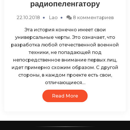
радиопеленгатору
к
22.10.2018
Lao
8 комментариев
запис
Эта история конечно имеет свои
Каким
универсальные черты. Это означает, что
быть
разработка любой отечественной военной
военн
техники, не попадающей под
радио
непосредственное внимание первых лиц,
идет примерно схожим образом. С другой
стороны, в каждом проекте есть свои,
отличающиеся…
Read More