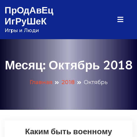
Перейти
ПрОдАвЕц
к
ИгРуШеК
содержимому
Игры и Люди
Месяц:
Октябрь 2018
Главная
2018
Октябрь
Каким быть военному