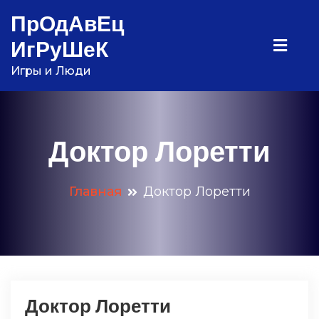
Перейти
ПрОдАвЕц
к
ИгРуШеК
содержимому
Игры и Люди
Доктор Лоретти
Главная
Доктор Лоретти
Доктор Лоретти