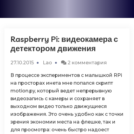
Raspberry Pi: видеокамера с
детектором движения
к
27.10.2015
Lao
2 комментария
записи
В процессе экспериментов с малышкой RPi
Raspberry
на просторах инета мне попался скрипт
Pi:
motion.py, который ведет непрерывную
видеокам
видеозапись с камеры и сохраняет в
с
выходном видео только движущиеся
детектор
изображения. Это очень удобно как с точки
движения
зрения экономии места на флешке, так и
для просмотра: очень быстро надоест