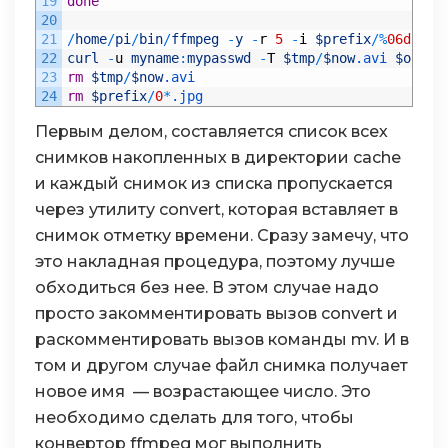
111
19
done
112
while
(
True
)
:
20
113
21
/
home
/
pi
/
bin
/
ffmpeg
-
y
-
r
5
-
i
$prefix
/
%
06d.jpg
114
# Get comparison image
22
curl
-
u
myname
:
mypasswd
-
T
$tmp
/
$now
.avi
$out
/
$
115
#ti = datetime.now()
23
rm
$tmp
/
$now
.avi
116
#print "t-> %d" % ti.second
24
rm
$prefix
/
0
*
.jpg
117
image2
,
buffer2
=
captureTestImage
(
cameraS
Первым делом, составляется список всех
118
119
#ti = datetime.now()
снимков накопленных в директории cache
120
#print "T-> %d" % ti.second
и каждый снимок из списка пропускается
121
# Count changed pixels
через утилиту convert, которая вставляет в
122
changedPixels
=
0
123
takePicture
=
False
снимок отметку времени. Сразу замечу, что
124
это накладная процедура, поэтому лучше
125
if
(
debugMode
)
:
# in debug mode, save a bi
126
debugimage
=
Image
.
new
(
"RGB"
,
(
testWidt
обходиться без нее. В этом случае надо
127
debugim
=
debugimage
.
load
(
)
просто закомментировать вызов convert и
128
раскомментировать вызов команды mv. И в
129
for
z
in
xrange
(
0
,
testAreaCount
)
:
# = xra
130
for
x
in
xrange
(
testBorders
[
z
]
[
0
]
[
0
]
-
1
том и другом случае файл снимка получает
131
for
y
in
xrange
(
testBorders
[
z
]
[
1
]
[
новое имя — возрастающее число. Это
132
if
(
debugMode
)
:
необходимо сделать для того, чтобы
133
debugim
[
x
,
y
]
=
buffer2
[
x
,
y
134
if
(
(
x
==
testBorders
[
z
]
[
0
конвертор ffmpeg мог выполнить