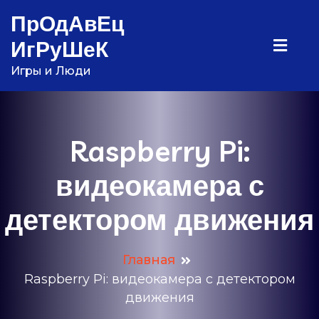
Перейти
ПрОдАвЕц
к
ИгРуШеК
содержимому
Игры и Люди
Raspberry Pi:
видеокамера с
детектором движения
Главная
Raspberry Pi: видеокамера с детектором
движения