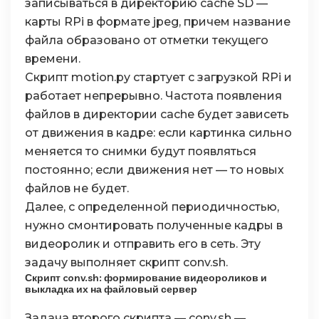
записываться в директорию cache SD —
41
# Test-Image settings
карты RPi в формате jpeg, причем название
42
testWidth
=
100
43
testHeight
=
75
файла образовано от отметки текущего
44
времени.
45
# this is the default setting, if the whole im
Скрипт motion.py стартует с загрузкой RPi и
46
testAreaCount
=
1
47
testBorders
=
[
[
[
1
,
testWidth
]
,
[
1
,
testHeight
]
]
работает непрерывно. Частота появления
48
# testBorders are NOT zero-based, the first pi
файлов в директории cache будет зависеть
49
от движения в кадре: если картинка сильно
50
# with "testBorders", you can define areas, wh
51
# for example, if your picture looks like this
меняется то снимки будут появляться
52
#
постоянно; если движения нет — то новых
53
#     ....XXXX
54
#     ........
файлов не будет.
55
#     ........
Далее, с определенной периодичностью,
56
#
нужно смонтировать полученные кадры в
57
# "." is a street or a house, "X" are trees wh
58
# because of the wind in the trees, there will
видеоролик и отправить его в сеть. Эту
59
задачу выполняет скрипт conv.sh.
60
# testAreaCount = 2
Скрипт conv.sh: формирование видеороликов и
61
# testBorders = [ [[1,50],[1,75]], [[51,100],[
выкладка их на файловый сервер
62
63
# even more complex example
Задача второго скрипта — conv.sh —