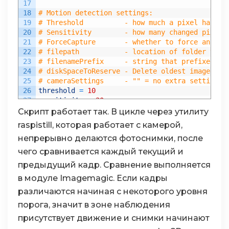
17
18
# Motion detection settings:
19
# Threshold          - how much a pixel has to
20
# Sensitivity        - how many changed pixels
21
# ForceCapture       - whether to force an ima
22
# filepath           - location of folder to s
23
# filenamePrefix     - string that prefixes th
24
# diskSpaceToReserve - Delete oldest images to
25
# cameraSettings     - "" = no extra settings;
26
threshold
=
10
27
sensitivity
=
20
28
forceCapture
=
True
Скрипт работает так. В цикле через утилиту
29
forceCaptureTime
=
60
*
60
# Once an hour
raspistill, которая работает с камерой,
30
# filepath = "/home/pi/picam"
непрерывно делаются фотоснимки, после
31
filepath
=
"/home/pi/cache"
32
filenamePrefix
=
"img"
чего сравнивается каждый текущий и
33
diskSpaceToReserve
=
40
*
1024
*
1024
# Keep 4
предыдущий кадр. Сравнение выполняется
34
cameraSettings
=
""
в модуле Imagemagic. Если кадры
35
36
# settings of the photos to save
различаются начиная с некоторого уровня
37
saveWidth
=
1296
порога, значит в зоне наблюдения
38
saveHeight
=
972
39
saveQuality
=
15
# Set jpeg quality (0 to 100)
присутствует движение и снимки начинают
40