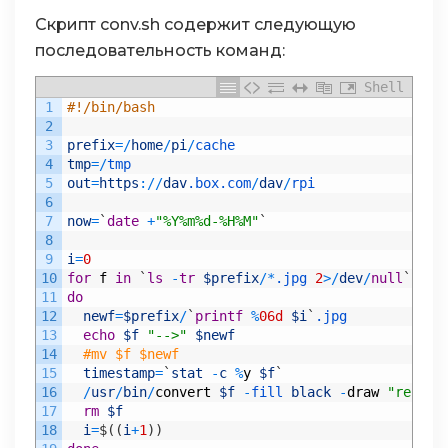
88
#print "Captured %s" % filename
Скрипт conv.sh содержит следующую
89
последовательность команд:
90
# Keep free space above given level
91
def
keepDiskSpaceFree
(
bytesToReserve
)
:
92
if
(
getFreeSpace
(
)
<
bytesToReserve
Shell
)
:
93
for
filename 
in
sorted
(
os
.
listdir
(
file
1
#!/bin/bash
94
if
filename
.
startswith
(
filenamePre
2
95
os
.
remove
(
filepath
+
"/"
+
fil
3
prefix
=
/
home
/
pi
/
cache
96
print
"Deleted %s/%s to avoid 
4
tmp
=
/
tmp
97
if
(
getFreeSpace
(
)
>
bytesToRe
5
out
=
https
:
/
/
dav
.box
.com
/
dav
/
rpi
98
return
6
99
7
now
=
`
date
+
"%Y%m%d-%H%M"
`
100
# Get available disk space
8
101
def
getFreeSpace
(
)
:
9
i
=
0
102
st
=
os
.
statvfs
(
filepath
+
"/"
)
10
for
f
in
`
ls
-
tr
$prefix
/
*
.jpg
2
>
/
dev
/
null
`
103
du
=
st
.
f_bavail
*
st
.
f_frsize
11
do
104
return
du
12
newf
=
$prefix
/
`
printf
%
06d
$i
`
.jpg
105
13
echo
$f
"-->"
$newf
106
# Get first image
14
#mv $f $newf
107
image1
,
buffer1
=
captureTestImage
(
cameraSetti
15
timestamp
=
`
stat
-
c
%
y
$f
`
108
16
/
usr
/
bin
/
convert
$f
-
fill 
black
-
draw
"rectan
109
# Reset last capture time
17
rm
$f
110
lastCapture
=
time
.
time
(
)
18
i
=
$
(
(
i
+
1
)
)