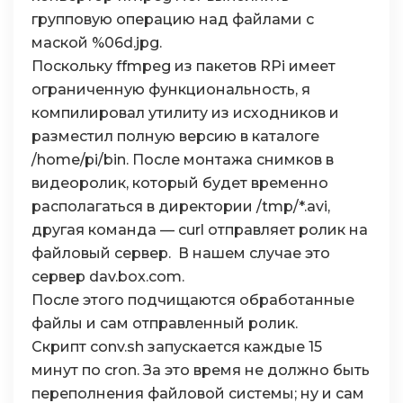
135
# print "Border %s %s"
групповую операцию над файлами с
136
debugim
[
x
,
y
]
=
(
0
,
0
,
маской %06d.jpg.
137
# Just check green channel as 
138
pixdiff
=
abs
(
buffer1
[
x
,
y
]
[
1
]
Поскольку ffmpeg из пакетов RPi имеет
139
if
pixdiff
>
threshold
:
ограниченную функциональность, я
140
changedPixels
+=
1
141
if
(
debugMode
)
:
компилировал утилиту из исходников и
142
debugim
[
x
,
y
]
=
(
0
,
255
разместил полную версию в каталоге
143
# Save an image if pixels chan
/home/pi/bin. После монтажа снимков в
144
if
(
changedPixels
>
sensitivit
145
takePicture
=
True
# will 
видеоролик, который будет временно
146
if
(
(
debugMode
==
False
)
and
(
располагаться в директории /tmp/*.avi,
147
break
# break the y loop
другая команда — curl отправляет ролик на
148
if
(
(
debugMode
==
False
)
and
(
chan
149
break
# break the x loop
файловый сервер. В нашем случае это
150
if
(
(
debugMode
==
False
)
and
(
changedP
сервер dav.box.com.
151
break
# break the z loop
152
После этого подчищаются обработанные
153
if
(
debugMode
)
:
файлы и сам отправленный ролик.
154
debugimage
.
save
(
filepath
+
"/debug.bmp
Скрипт conv.sh запускается каждые 15
155
print
"debug.bmp saved, %s changed pix
156
# else:
минут по cron. За это время не должно быть
157
#     print "%s changed pixel" % changedPi
переполнения файловой системы; ну и сам
158