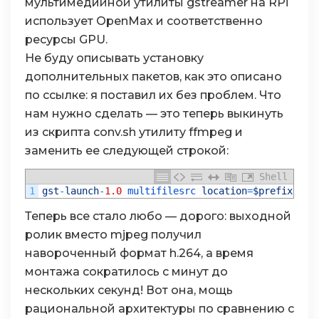
мультимедийной утилиты gstreamer на RPi
использует OpenMax и соответственно
ресурсы GPU.
Не буду описывать установку
дополнительных пакетов, как это описано
по ссылке: я поставил их без проблем. Что
нам нужно сделать — это теперь выкинуть
из скрипта conv.sh утилиту ffmpeg и
заменить ее следующей строкой:
Shell
1
gst
-
launch
-
1.0
multifilesrc 
location
=
$prefix
/
%
06
Теперь все стало любо — дорого: выходной
ролик вместо mjpeg получил
навороченный формат h.264, а время
монтажа сократилось с минут до
нескольких секунд! Вот она, мощь
рациональной архитектуры по сравнению с