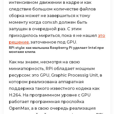
интенсивном движении в кадре и как
следствие большом количестве файлов
сборка может не завершиться к тому
моменту когда conv.sh должен быть
запущен в очередной раз. С этим
приходилось мириться, пока я не нашел
это
решение
, заточенное под GPU.
RPi style: как малышка Raspberry Pi уделает Intel при
монтаже клипа
Как мы знаем, несмотря на свою
миниатюрность, RPi обладает мощным
ресурсом: это GPU, Graphic Processig Unit, в
котором реализована аппаратная
поддержка такого известного кодека как
H.264. На программном уровне с GPU
работает программная прослойка
OpenMax, а в свою очередь реализация