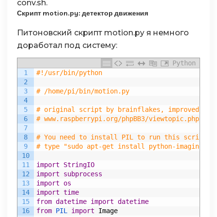
conv.sh.
Скрипт motion.py: детектор движения
Питоновский скрипт motion.py я немного
доработал под систему:
Python
1
#!/usr/bin/python
2
3
# /home/pi/bin/motion.py
4
5
# original script by brainflakes, improved by 
6
# www.raspberrypi.org/phpBB3/viewtopic.php?f=4
7
8
# You need to install PIL to run this script
9
# type "sudo apt-get install python-imaging-tk
10
11
import
StringIO
12
import
subprocess
13
import
os
14
import
time
15
from
datetime
import
datetime
16
from
PIL 
import
Image