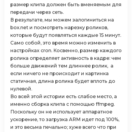
размер клипа должен быть вменяемым для
159
# Check force capture
160
if
forceCapture
:
передачи через сеть.
161
if
time
.
time
(
)
-
lastCapture
>
forceCa
В результате, мы можем залогиниться на
162
takePicture
=
True
box.net и посмотреть нарезку роликов,
163
164
if
takePicture
:
которые будут появляться каждые 15 минут.
165
lastCapture
=
time
.
time
(
)
Само собой, это время можно изменить в
166
#ti = datetime.now()
167
#print "s-> %d" % ti.second
настройках cron. Косвенно, размер каждого
168
saveImage
(
cameraSettings
,
saveWidth
,
s
ролика определяет активность в кадре: чем
169
#ti = datetime.now()
больше движений тем длиннее ролик, а
170
#print "S-> %d" % ti.second
171
если ничего не происходит и картинка
172
# Swap comparison buffers
статичная, длина ролика будет вплоть до
173
image1
=
image2
нулевой.
174
buffer1
=
buffer2
Во всей этой истории есть слабое место, а
именно сборка клипа с помощью ffmpeg.
Поскольку он не использует аппаратное
ускорение, то загрузка ARM идет под 100%,
и это весьма печально; хуже всего что при